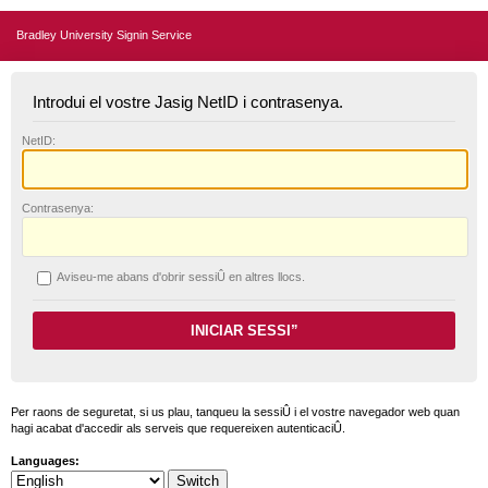
Bradley University Signin Service
Introdui el vostre Jasig NetID i contrasenya.
N
etID:
C
ontrasenya:
A
viseu-me abans d'obrir sessiÛ en altres llocs.
Per raons de seguretat, si us plau, tanqueu la sessiÛ i el vostre navegador web quan
hagi acabat d'accedir als serveis que requereixen autenticaciÛ.
Languages: