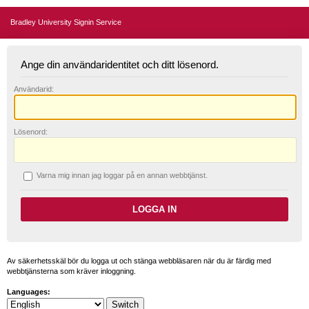
Bradley University Signin Service
Ange din användaridentitet och ditt lösenord.
A
nvändarid:
L
ösenord:
V
arna mig innan jag loggar på en annan webbtjänst.
Av säkerhetsskäl bör du logga ut och stänga webbläsaren när du är färdig med
webbtjänsterna som kräver inloggning.
Languages: