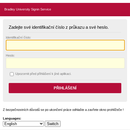
Bradley University Signin Service
Zadejte své identifikační číslo z průkazu a své heslo.
I
dentifikační číslo:
H
eslo:
U
pozornit před přihlášení k jíné aplikaci.
Z bezpečnostních důvodů se po ukončení práce odhlašte a zavřete okno prohlížeče !
Languages: