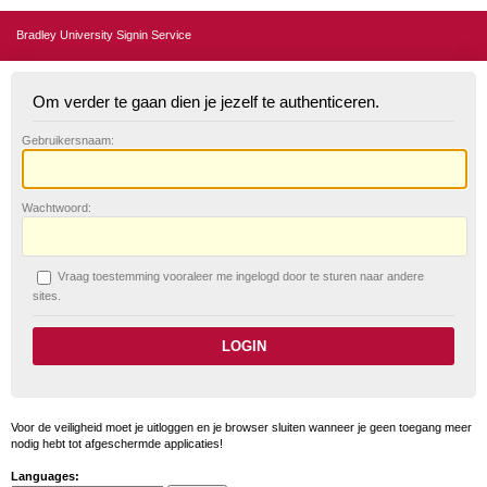
Bradley University Signin Service
Om verder te gaan dien je jezelf te authenticeren.
G
ebruikersnaam:
W
achtwoord:
V
raag toestemming vooraleer me ingelogd door te sturen naar andere
sites.
Voor de veiligheid moet je uitloggen en je browser sluiten wanneer je geen toegang meer
nodig hebt tot afgeschermde applicaties!
Languages: