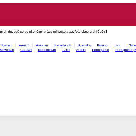
ních důvodů se po ukončení práce odhlašte a zavřete okno prohlížeče !
Spanish
French
Russian
Nederlands
Svenska
Italiano
Urdu
Chine
Slovenian
Catalan
Macedonian
Farsi
Arabic
Portuguese
Portuguese (B