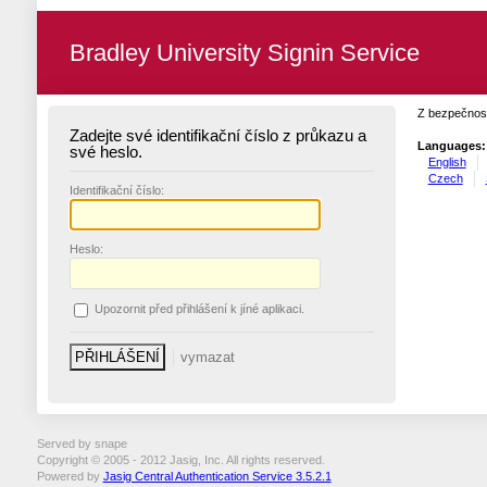
Bradley University Signin Service
Z bezpečnost
Zadejte své identifikační číslo z průkazu a
Languages:
své heslo.
English
Czech
I
dentifikační číslo:
H
eslo:
U
pozornit před přihlášení k jíné aplikaci.
Served by snape
Copyright © 2005 - 2012 Jasig, Inc. All rights reserved.
Powered by
Jasig Central Authentication Service 3.5.2.1