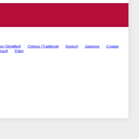
se (Simplified)
Chinese (Traditional)
Deutsch
Japanese
Croatian
razil)
Polish