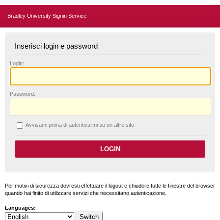
Bradley University Signin Service
Inserisci login e password
L
ogin:
P
assword:
A
vvisami prima di autenticarmi su un altro sito
Per motivi di sicurezza dovresti effettuare il logout e chiudere tutte le finestre del browser
quando hai finito di utilizzare servizi che necessitano autenticazione.
Languages: