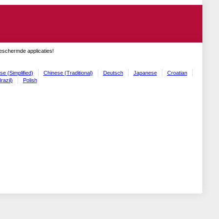
geschermde applicaties!
se (Simplified)
Chinese (Traditional)
Deutsch
Japanese
Croatian
razil)
Polish