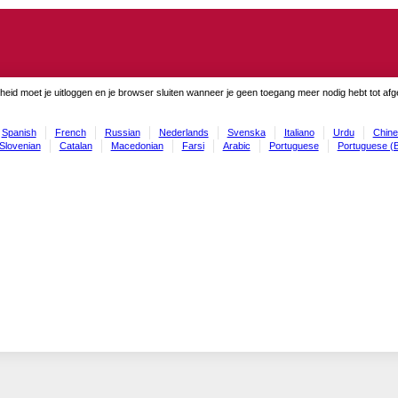
gheid moet je uitloggen en je browser sluiten wanneer je geen toegang meer nodig hebt tot af
Spanish
French
Russian
Nederlands
Svenska
Italiano
Urdu
Chine
Slovenian
Catalan
Macedonian
Farsi
Arabic
Portuguese
Portuguese (B