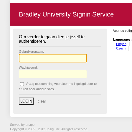
Bradley University Signin Service
Voor de veili
Om verder te gaan dien je jezelf te
Languages:
authenticeren.
English
Czech
G
ebruikersnaam:
W
achtwoord:
V
raag toestemming vooraleer me ingelogd door te
sturen naar andere sites.
Served by snape
Copyright © 2005 - 2012 Jasig, Inc. All rights reserved.