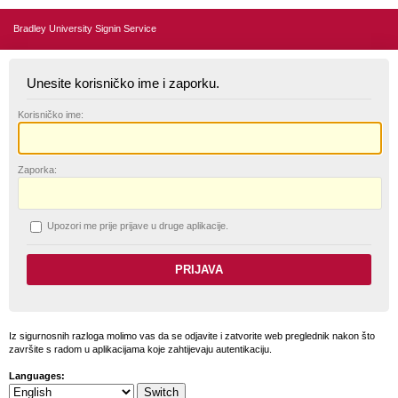
Bradley University Signin Service
Unesite korisničko ime i zaporku.
K
orisničko ime:
Z
aporka:
U
pozori me prije prijave u druge aplikacije.
Iz sigurnosnih razloga molimo vas da se odjavite i zatvorite web preglednik nakon što
završite s radom u aplikacijama koje zahtijevaju autentikaciju.
Languages: