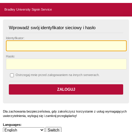
Bradley University Signin Service
Wprowadź swój identyfikator sieciowy i hasło
I
dentyfikator:
H
asło:
O
strzegaj mnie przed zalogowaniem na innych serwerach.
Dla zachowania bezpieczeństwa, gdy zakończysz korzystanie z usług wymagających
uwierzytelnienia, wyloguj się i zamknij przeglądarkę!
Languages: