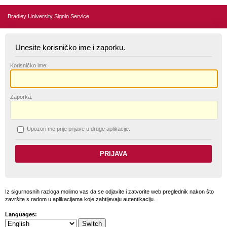
Bradley University Signin Service
Unesite korisničko ime i zaporku.
K
orisničko ime:
Z
aporka:
U
pozori me prije prijave u druge aplikacije.
Iz sigurnosnih razloga molimo vas da se odjavite i zatvorite web preglednik nakon što
završite s radom u aplikacijama koje zahtijevaju autentikaciju.
Languages: