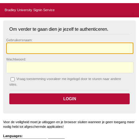
Bradley University Signin Service
Om verder te gaan dien je jezelf te authenticeren.
G
ebruikersnaam:
W
achtwoord:
V
raag toestemming vooraleer me ingelogd door te sturen naar andere
sites.
Voor de veiligheid moet je uitloggen en je browser sluiten wanneer je geen toegang meer
nodig hebt tot afgeschermde applicaties!
Languages: