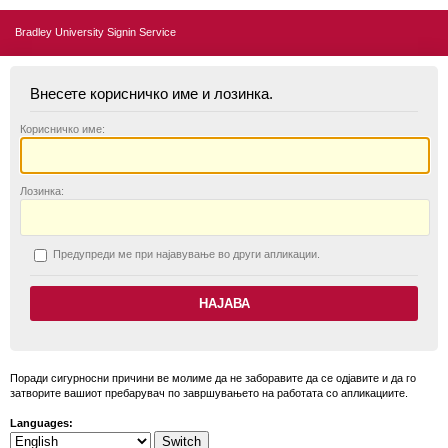
Bradley University Signin Service
Внесете корисничко име и лозинка.
К
орисничко име:
Л
озинка:
П
редупреди ме при најавување во други апликации.
Поради сигурносни причини ве молиме да не заборавите да се одјавите и да го
затворите вашиот пребарувач по завршувањето на работата со апликациите.
Languages: