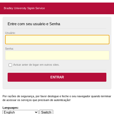
Bradley University Signin Service
Entre com seu usuário e Senha
U
suário:
S
enha:
A
visar anter de logar em outros sites.
Por razões de segurança, por favor deslogue e feche o seu navegador quando terminar
de acessar os serviços que precisam de autenticação!
Languages: