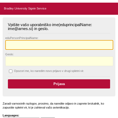
Bradley University Signin Service
Vpišite vašo uporabniško ime(eduprincipalName:
ime@arnes.si) in geslo.
edu
PersonPrincipalName:
G
eslo:
O
pozori me, ko naredim novo prijavo v drugi spletni vir.
Zaradi varnostnih razlogov, prosimo, da naredite odjavo in zaprete brskalnik, ko
zapustite spletni vir, ki je zahteval vašo avtentikacijo.
Languages: