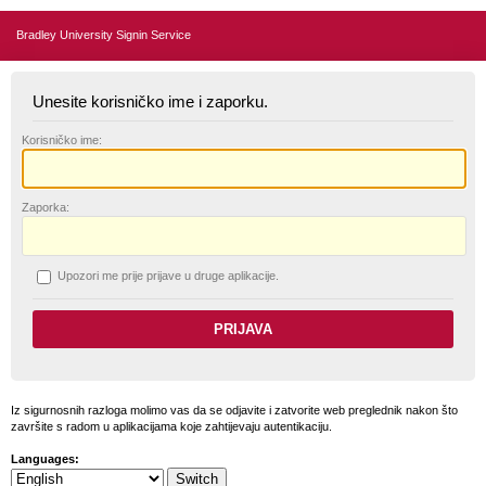
Bradley University Signin Service
Unesite korisničko ime i zaporku.
K
orisničko ime:
Z
aporka:
U
pozori me prije prijave u druge aplikacije.
Iz sigurnosnih razloga molimo vas da se odjavite i zatvorite web preglednik nakon što
završite s radom u aplikacijama koje zahtijevaju autentikaciju.
Languages: