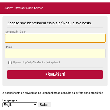
Bradley University Signin Service
Zadejte své identifikační číslo z průkazu a své heslo.
I
dentifikační číslo:
H
eslo:
U
pozornit před přihlášení k jíné aplikaci.
Z bezpečnostních důvodů se po ukončení práce odhlašte a zavřete okno prohlížeče !
Languages: