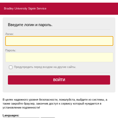
Bradley University Signin Service
Введите логин и пароль.
Логин:
П
ароль:
П
редупредить перед входом на другие сайты.
В целях надежного уровня безопасности, пожалуйста, выйдите из системы, а
также закройте браузер, закончив доступ к сервису который нуждается в
установлении подлинности!
Languages: