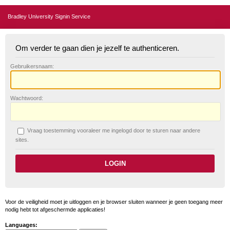
Bradley University Signin Service
Om verder te gaan dien je jezelf te authenticeren.
G
ebruikersnaam:
W
achtwoord:
V
raag toestemming vooraleer me ingelogd door te sturen naar andere
sites.
Voor de veiligheid moet je uitloggen en je browser sluiten wanneer je geen toegang meer
nodig hebt tot afgeschermde applicaties!
Languages: