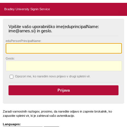
Bradley University Signin Service
Vpišite vašo uporabniško ime(eduprincipalName:
ime@arnes.si) in geslo.
edu
PersonPrincipalName:
G
eslo:
O
pozori me, ko naredim novo prijavo v drugi spletni vir.
Zaradi varnostnih razlogov, prosimo, da naredite odjavo in zaprete brskalnik, ko
zapustite spletni vir, ki je zahteval vašo avtentikacijo.
Languages: