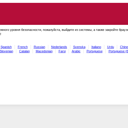
ежного уровня безопасности, пожалуйста, выйдите из системы, а также закройте брауз
!
Spanish
French
Russian
Nederlands
Svenska
Italiano
Urdu
Chine
Slovenian
Catalan
Macedonian
Farsi
Arabic
Portuguese
Portuguese (B