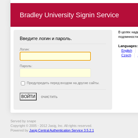
Bradley University Signin Service
В целях над
подлинности
Введите логин и пароль.
Languages:
Логин:
English
Czech
П
ароль:
П
редупредить перед входом на другие сайты.
Served by snape
Copyright © 2005 - 2012 Jasig, Inc. All rights reserved.
Powered by
Jasig Central Authentication Service 3.5.2.1