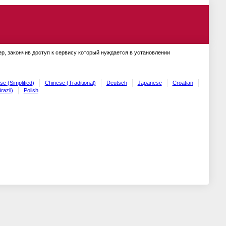
ер, закончив доступ к сервису который нуждается в установлении
se (Simplified)
Chinese (Traditional)
Deutsch
Japanese
Croatian
razil)
Polish