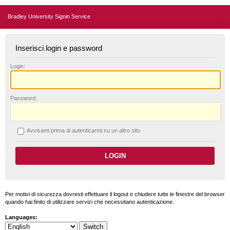
Bradley University Signin Service
Inserisci login e password
L
ogin:
P
assword:
A
vvisami prima di autenticarmi su un altro sito
Per motivi di sicurezza dovresti effettuare il logout e chiudere tutte le finestre del browser
quando hai finito di utilizzare servizi che necessitano autenticazione.
Languages: