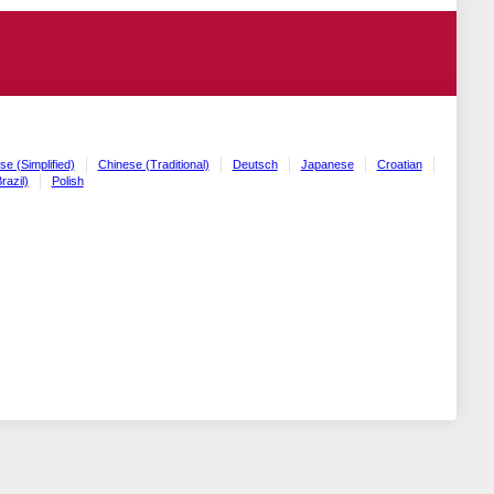
se (Simplified)
Chinese (Traditional)
Deutsch
Japanese
Croatian
razil)
Polish