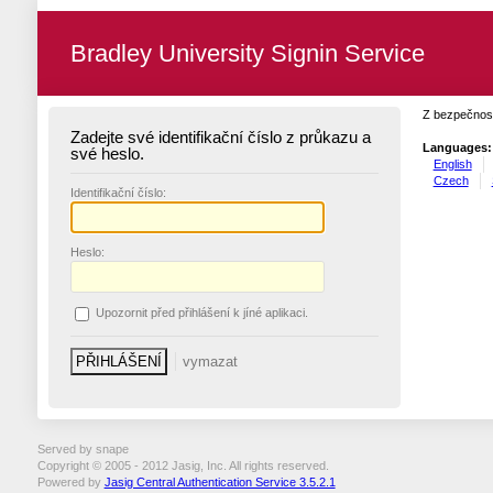
Bradley University Signin Service
Z bezpečnost
Zadejte své identifikační číslo z průkazu a
Languages:
své heslo.
English
Czech
I
dentifikační číslo:
H
eslo:
U
pozornit před přihlášení k jíné aplikaci.
Served by snape
Copyright © 2005 - 2012 Jasig, Inc. All rights reserved.
Powered by
Jasig Central Authentication Service 3.5.2.1