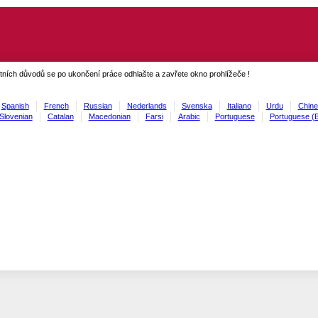
ních důvodů se po ukončení práce odhlašte a zavřete okno prohlížeče !
Spanish
French
Russian
Nederlands
Svenska
Italiano
Urdu
Chine
Slovenian
Catalan
Macedonian
Farsi
Arabic
Portuguese
Portuguese (B