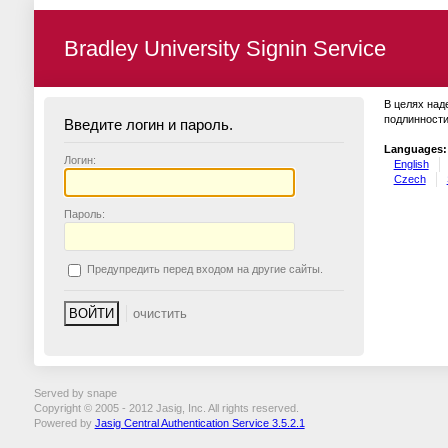
Bradley University Signin Service
В целях над
подлинности
Введите логин и пароль.
Languages:
Логин:
English
Czech
П
ароль:
П
редупредить перед входом на другие сайты.
Served by snape
Copyright © 2005 - 2012 Jasig, Inc. All rights reserved.
Powered by
Jasig Central Authentication Service 3.5.2.1