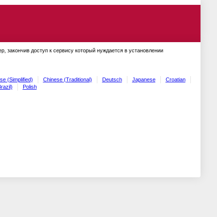
ер, закончив доступ к сервису который нуждается в установлении
se (Simplified)
Chinese (Traditional)
Deutsch
Japanese
Croatian
razil)
Polish