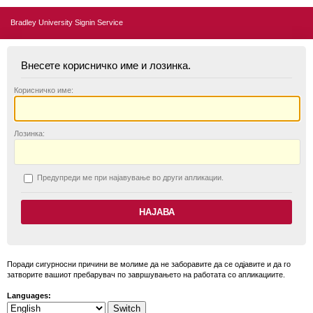
Bradley University Signin Service
Внесете корисничко име и лозинка.
К
орисничко име:
Л
озинка:
П
редупреди ме при најавување во други апликации.
Поради сигурносни причини ве молиме да не заборавите да се одјавите и да го
затворите вашиот пребарувач по завршувањето на работата со апликациите.
Languages: