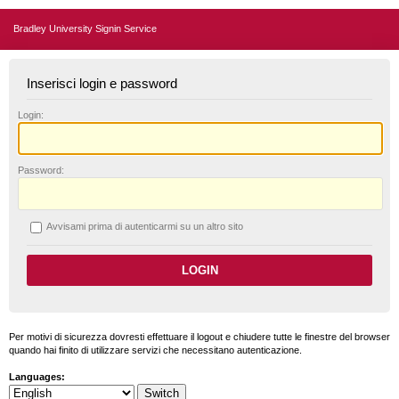
Bradley University Signin Service
Inserisci login e password
L
ogin:
P
assword:
A
vvisami prima di autenticarmi su un altro sito
Per motivi di sicurezza dovresti effettuare il logout e chiudere tutte le finestre del browser
quando hai finito di utilizzare servizi che necessitano autenticazione.
Languages: