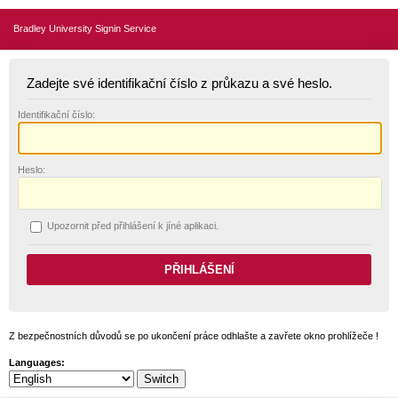
Bradley University Signin Service
Zadejte své identifikační číslo z průkazu a své heslo.
I
dentifikační číslo:
H
eslo:
U
pozornit před přihlášení k jíné aplikaci.
Z bezpečnostních důvodů se po ukončení práce odhlašte a zavřete okno prohlížeče !
Languages: