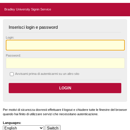
Bradley University Signin Service
Inserisci login e password
L
ogin:
P
assword:
A
vvisami prima di autenticarmi su un altro sito
Per motivi di sicurezza dovresti effettuare il logout e chiudere tutte le finestre del browser
quando hai finito di utilizzare servizi che necessitano autenticazione.
Languages: