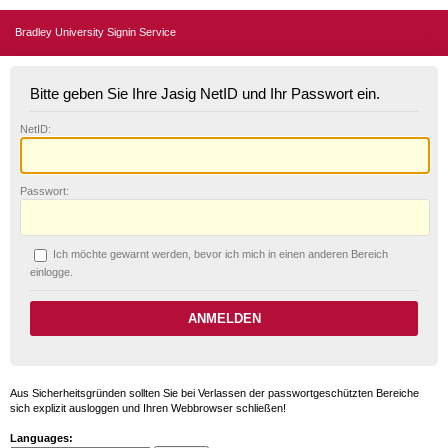
Bradley University Signin Service
Bitte geben Sie Ihre Jasig NetID und Ihr Passwort ein.
N
etID:
P
asswort:
Ich möchte ge
w
arnt werden, bevor ich mich in einen anderen Bereich
einlogge.
Aus Sicherheitsgründen sollten Sie bei Verlassen der passwortgeschützten Bereiche
sich explizit ausloggen und Ihren Webbrowser schließen!
Languages: