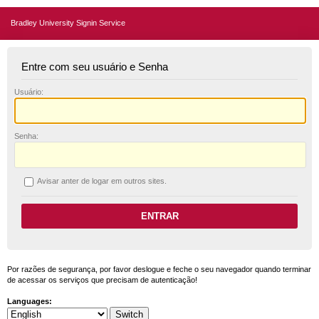
Bradley University Signin Service
Entre com seu usuário e Senha
U
suário:
S
enha:
A
visar anter de logar em outros sites.
Por razões de segurança, por favor deslogue e feche o seu navegador quando terminar
de acessar os serviços que precisam de autenticação!
Languages: