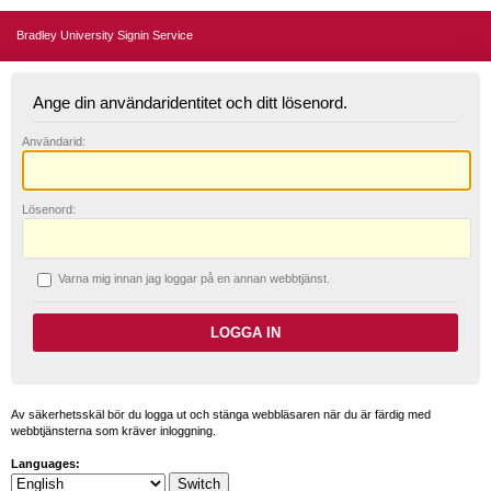
Bradley University Signin Service
Ange din användaridentitet och ditt lösenord.
A
nvändarid:
L
ösenord:
V
arna mig innan jag loggar på en annan webbtjänst.
Av säkerhetsskäl bör du logga ut och stänga webbläsaren när du är färdig med
webbtjänsterna som kräver inloggning.
Languages: