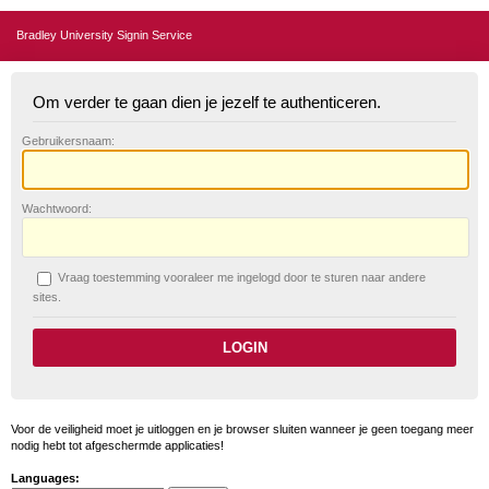
Bradley University Signin Service
Om verder te gaan dien je jezelf te authenticeren.
G
ebruikersnaam:
W
achtwoord:
V
raag toestemming vooraleer me ingelogd door te sturen naar andere
sites.
Voor de veiligheid moet je uitloggen en je browser sluiten wanneer je geen toegang meer
nodig hebt tot afgeschermde applicaties!
Languages: