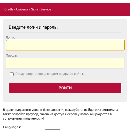
Bradley University Signin Service
Введите логин и пароль.
Логин:
П
ароль:
П
редупредить перед входом на другие сайты.
В целях надежного уровня безопасности, пожалуйста, выйдите из системы, а
также закройте браузер, закончив доступ к сервису который нуждается в
установлении подлинности!
Languages: