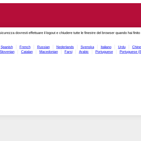
sicurezza dovresti effettuare il logout e chiudere tutte le finestre del browser quando hai finit
Spanish
French
Russian
Nederlands
Svenska
Italiano
Urdu
Chine
Slovenian
Catalan
Macedonian
Farsi
Arabic
Portuguese
Portuguese (B