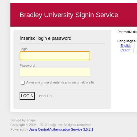
Bradley University Signin Service
Per motivi di 
Inserisci login e password
Languages:
English
L
ogin:
Czech
P
assword:
A
vvisami prima di autenticarmi su un altro sito
Served by snape
Copyright © 2005 - 2012 Jasig, Inc. All rights reserved.
Powered by
Jasig Central Authentication Service 3.5.2.1