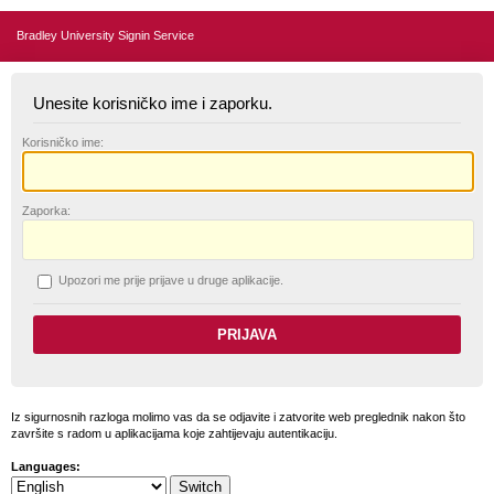
Bradley University Signin Service
Unesite korisničko ime i zaporku.
K
orisničko ime:
Z
aporka:
U
pozori me prije prijave u druge aplikacije.
Iz sigurnosnih razloga molimo vas da se odjavite i zatvorite web preglednik nakon što
završite s radom u aplikacijama koje zahtijevaju autentikaciju.
Languages: