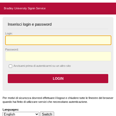
Bradley University Signin Service
Inserisci login e password
L
ogin:
P
assword:
A
vvisami prima di autenticarmi su un altro sito
Per motivi di sicurezza dovresti effettuare il logout e chiudere tutte le finestre del browser
quando hai finito di utilizzare servizi che necessitano autenticazione.
Languages: