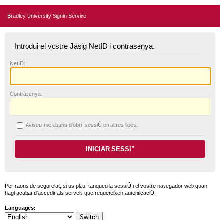
Bradley University Signin Service
Introdui el vostre Jasig NetID i contrasenya.
N
etID:
C
ontrasenya:
A
viseu-me abans d'obrir sessiÛ en altres llocs.
Per raons de seguretat, si us plau, tanqueu la sessiÛ i el vostre navegador web quan
hagi acabat d'accedir als serveis que requereixen autenticaciÛ.
Languages: