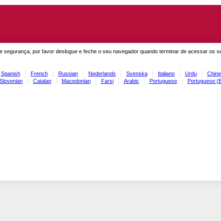
e segurança, por favor deslogue e feche o seu navegador quando terminar de acessar os s
Spanish
French
Russian
Nederlands
Svenska
Italiano
Urdu
Chine
Slovenian
Catalan
Macedonian
Farsi
Arabic
Portuguese
Portuguese (B