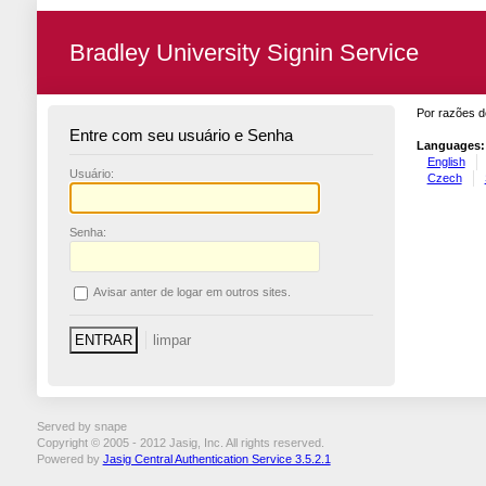
Bradley University Signin Service
Por razões d
Entre com seu usuário e Senha
Languages:
English
U
suário:
Czech
S
enha:
A
visar anter de logar em outros sites.
Served by snape
Copyright © 2005 - 2012 Jasig, Inc. All rights reserved.
Powered by
Jasig Central Authentication Service 3.5.2.1