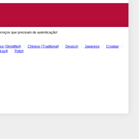
erviços que precisam de autenticação!
se (Simplified)
Chinese (Traditional)
Deutsch
Japanese
Croatian
razil)
Polish