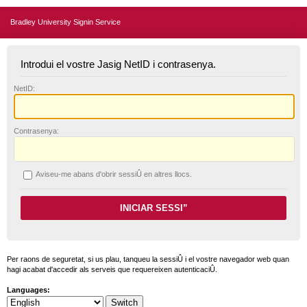
Bradley University Signin Service
Introdui el vostre Jasig NetID i contrasenya.
N
etID:
C
ontrasenya:
A
viseu-me abans d'obrir sessiÛ en altres llocs.
Per raons de seguretat, si us plau, tanqueu la sessiÛ i el vostre navegador web quan
hagi acabat d'accedir als serveis que requereixen autenticaciÛ.
Languages: