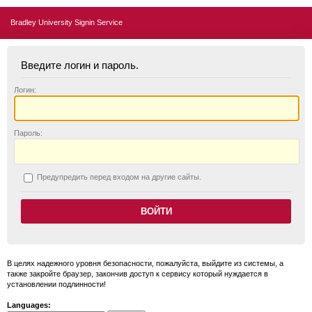
Bradley University Signin Service
Введите логин и пароль.
Логин:
П
ароль:
П
редупредить перед входом на другие сайты.
В целях надежного уровня безопасности, пожалуйста, выйдите из системы, а
также закройте браузер, закончив доступ к сервису который нуждается в
установлении подлинности!
Languages: