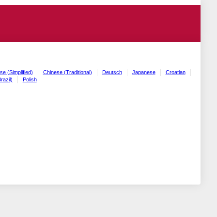
se (Simplified)
Chinese (Traditional)
Deutsch
Japanese
Croatian
razil)
Polish