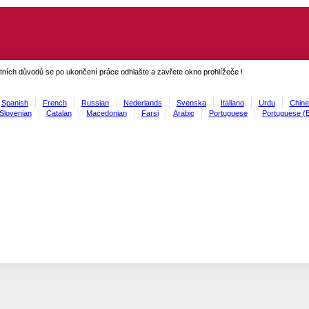
ních důvodů se po ukončení práce odhlašte a zavřete okno prohlížeče !
Spanish
French
Russian
Nederlands
Svenska
Italiano
Urdu
Chine
Slovenian
Catalan
Macedonian
Farsi
Arabic
Portuguese
Portuguese (B