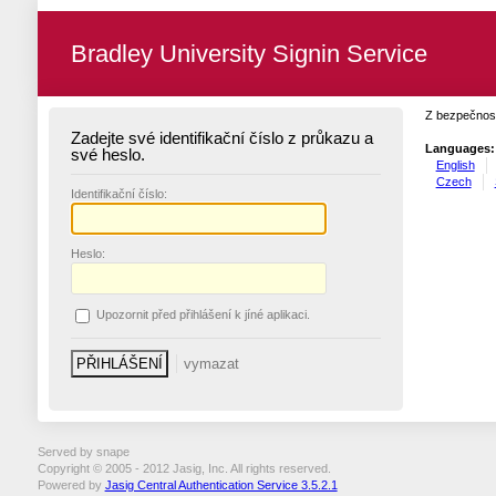
Bradley University Signin Service
Z bezpečnost
Zadejte své identifikační číslo z průkazu a
Languages:
své heslo.
English
Czech
I
dentifikační číslo:
H
eslo:
U
pozornit před přihlášení k jíné aplikaci.
Served by snape
Copyright © 2005 - 2012 Jasig, Inc. All rights reserved.
Powered by
Jasig Central Authentication Service 3.5.2.1