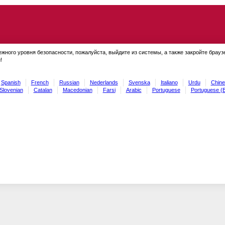
ежного уровня безопасности, пожалуйста, выйдите из системы, а также закройте брауз
!
Spanish
French
Russian
Nederlands
Svenska
Italiano
Urdu
Chine
Slovenian
Catalan
Macedonian
Farsi
Arabic
Portuguese
Portuguese (B