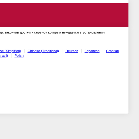
ер, закончив доступ к сервису который нуждается в установлении
se (Simplified)
Chinese (Traditional)
Deutsch
Japanese
Croatian
razil)
Polish