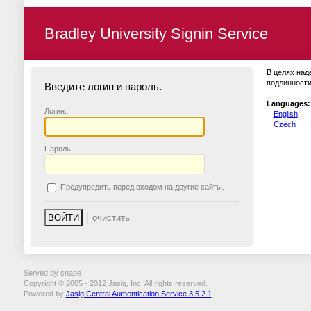
Bradley University Signin Service
В целях над
подлинности
Введите логин и пароль.
Languages:
Логин:
English
Czech
П
ароль:
П
редупредить перед входом на другие сайты.
Served by snape
Copyright © 2005 - 2012 Jasig, Inc. All rights reserved.
Powered by
Jasig Central Authentication Service 3.5.2.1