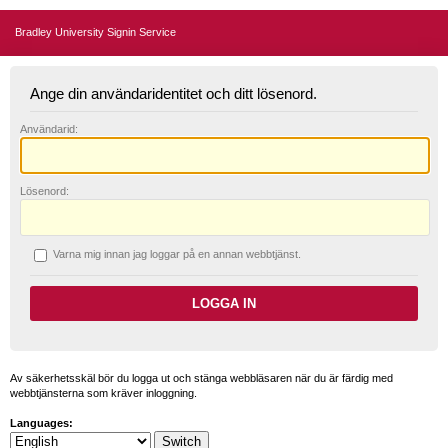
Bradley University Signin Service
Ange din användaridentitet och ditt lösenord.
A
nvändarid:
L
ösenord:
V
arna mig innan jag loggar på en annan webbtjänst.
Av säkerhetsskäl bör du logga ut och stänga webbläsaren när du är färdig med
webbtjänsterna som kräver inloggning.
Languages: