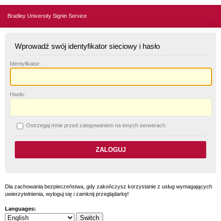
Bradley University Signin Service
Wprowadź swój identyfikator sieciowy i hasło
I
dentyfikator:
H
asło:
O
strzegaj mnie przed zalogowaniem na innych serwerach.
Dla zachowania bezpieczeństwa, gdy zakończysz korzystanie z usług wymagających
uwierzytelnienia, wyloguj się i zamknij przeglądarkę!
Languages: