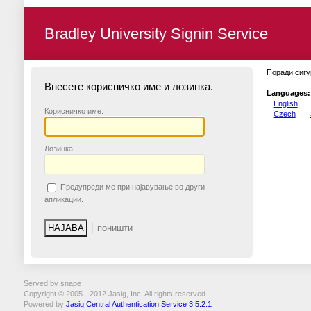
Bradley University Signin Service
Поради сигу
Внесете корисничко име и лозинка.
Languages:
English
К
орисничко име:
Czech
Л
озинка:
П
редупреди ме при најавување во други
апликации.
Served by snape
Copyright © 2005 - 2012 Jasig, Inc. All rights reserved.
Powered by
Jasig Central Authentication Service 3.5.2.1