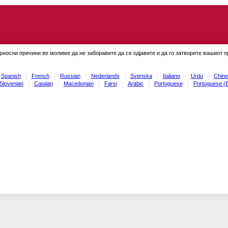
рносни причини ве молиме да не заборавите да се одјавите и да го затворите вашиот 
Spanish
French
Russian
Nederlands
Svenska
Italiano
Urdu
Chine
Slovenian
Catalan
Macedonian
Farsi
Arabic
Portuguese
Portuguese (B