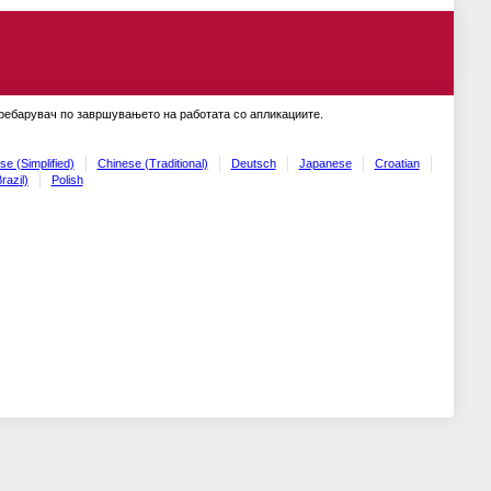
пребарувач по завршувањето на работата со апликациите.
se (Simplified)
Chinese (Traditional)
Deutsch
Japanese
Croatian
razil)
Polish