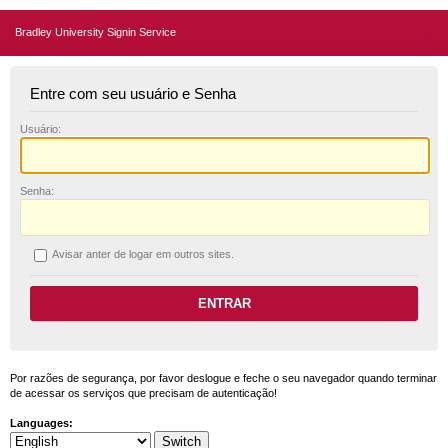
Bradley University Signin Service
Entre com seu usuário e Senha
U
suário:
S
enha:
A
visar anter de logar em outros sites.
Por razões de segurança, por favor deslogue e feche o seu navegador quando terminar
de acessar os serviços que precisam de autenticação!
Languages: