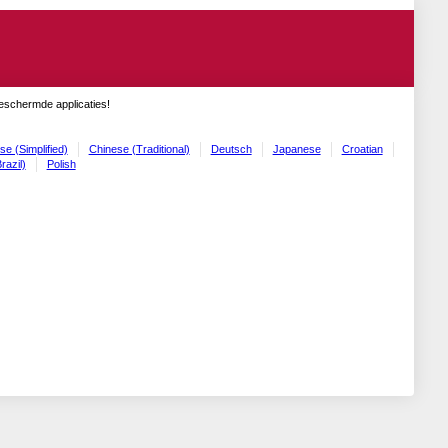
geschermde applicaties!
se (Simplified)
Chinese (Traditional)
Deutsch
Japanese
Croatian
razil)
Polish