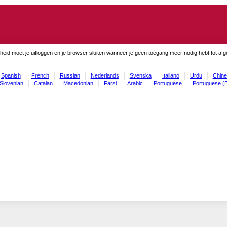
gheid moet je uitloggen en je browser sluiten wanneer je geen toegang meer nodig hebt tot af
Spanish
French
Russian
Nederlands
Svenska
Italiano
Urdu
Chine
Slovenian
Catalan
Macedonian
Farsi
Arabic
Portuguese
Portuguese (B