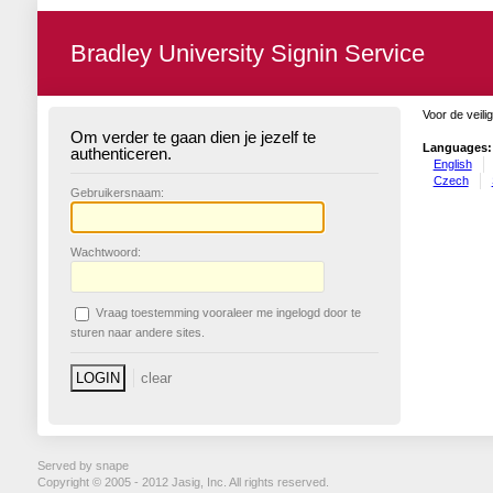
Bradley University Signin Service
Voor de veili
Om verder te gaan dien je jezelf te
Languages:
authenticeren.
English
Czech
G
ebruikersnaam:
W
achtwoord:
V
raag toestemming vooraleer me ingelogd door te
sturen naar andere sites.
Served by snape
Copyright © 2005 - 2012 Jasig, Inc. All rights reserved.