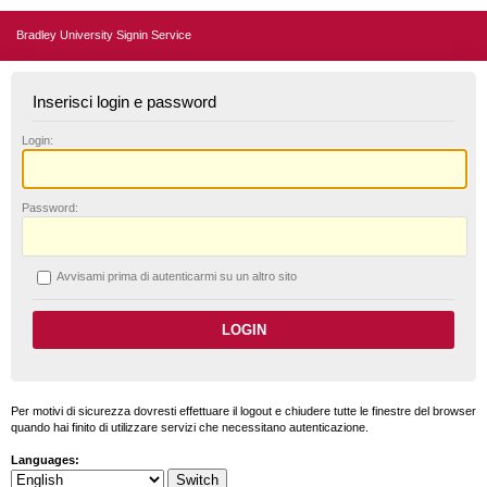
Bradley University Signin Service
Inserisci login e password
L
ogin:
P
assword:
A
vvisami prima di autenticarmi su un altro sito
Per motivi di sicurezza dovresti effettuare il logout e chiudere tutte le finestre del browser
quando hai finito di utilizzare servizi che necessitano autenticazione.
Languages: