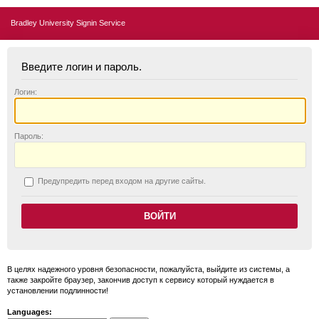
Bradley University Signin Service
Введите логин и пароль.
Логин:
П
ароль:
П
редупредить перед входом на другие сайты.
В целях надежного уровня безопасности, пожалуйста, выйдите из системы, а
также закройте браузер, закончив доступ к сервису который нуждается в
установлении подлинности!
Languages: