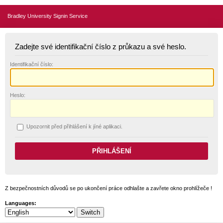
Bradley University Signin Service
Zadejte své identifikační číslo z průkazu a své heslo.
I
dentifikační číslo:
H
eslo:
U
pozornit před přihlášení k jíné aplikaci.
Z bezpečnostních důvodů se po ukončení práce odhlašte a zavřete okno prohlížeče !
Languages: