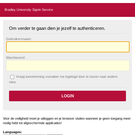
Bradley University Signin Service
Om verder te gaan dien je jezelf te authenticeren.
G
ebruikersnaam:
W
achtwoord:
V
raag toestemming vooraleer me ingelogd door te sturen naar andere
sites.
Voor de veiligheid moet je uitloggen en je browser sluiten wanneer je geen toegang meer
nodig hebt tot afgeschermde applicaties!
Languages: